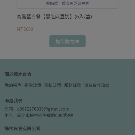
熱銷款｜香濃黑芝麻豆奶
高纖蛋白餐【黑芝麻豆奶】(6入/盒)
高
NT$600
NT
加入購物車
關於擇木良食
我的帳戶
退款政策
隱私政策
服務條款
企業合作洽談
聯絡我們
信箱：a0972276938@gmail.com
地址：新北市樹林區學成路600號3樓
擇木良食有限公司