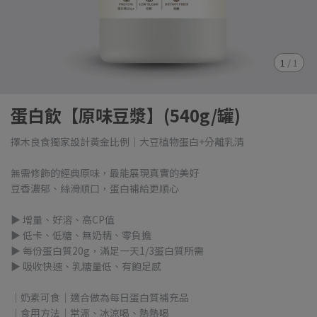
1
/
1
蛋白飲【原味豆漿】(540g/罐)
擇木良食獨家設計黃金比例｜大豆植物蛋白+分離乳清
無需修飾的經典原味，最能展現真實的美好
豆香濃郁、絲滑順口，蛋白補給更順心
▶ 增量、好溶、高CP值
▶ 低卡、低糖、無奶精、零負擔
▶ 每份蛋白質20g，滿足一天1/3蛋白質所需
▶ 吸收快速、乳糖量低、有飽足感
｜奶素可食｜適合做為每日蛋白質補充品
｜食用方法｜常溫、冰涼喝、熱熱喝