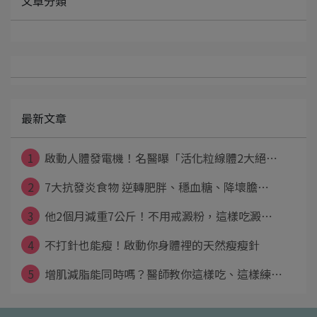
文章分類
最新文章
1
啟動人體發電機！名醫曝「活化粒線體2大絕⋯
2
7大抗發炎食物 逆轉肥胖、穩血糖、降壞膽⋯
3
他2個月減重7公斤！不用戒澱粉，這樣吃澱⋯
4
不打針也能瘦！啟動你身體裡的天然瘦瘦針
5
增肌減脂能同時嗎？醫師教你這樣吃、這樣練⋯