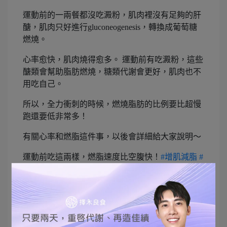
運動前的一兩餐都沒吃澱粉，肌肉裡沒有足夠的肝
醣，肌肉只好進行gluconeogenesis，轉換成葡萄糖
燃燒。
心率愈快，肌肉燒得愈多。 運動前有吃澱粉，這些
醣類會幫助脂肪燃燒，糖類代謝會更好，肌肉也不
用吃自己。
所以，全力衝刺的時候，燃燒脂肪的比例要比超慢
跑還要低非常多！
有關心率和燃脂這件事，以後會詳細給大家說明～
運動前吃這兩樣，燃脂速度比空腹快！
#增肌減脂
#
碳循環
#擇木良食
#EliteClinic