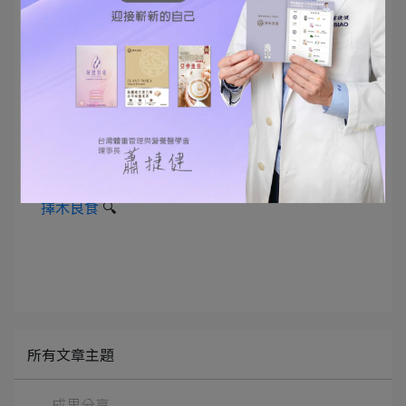
總而言之，要打破基因的限制，關鍵在於了解我們
的生理需求。
通過滿足這些需求，我們就能更好地管理飲食，保
持健康。 跟著本能走，你也能成為健康的駭客
(咦）
如果影片有幫助，請幫我訂閱按讚並分享喔！
#碳水循環
#飲食自由
#增肌減脂
#金鶯診所app
🔍
#
擇木良食
🔍
所有文章主題
成果分享