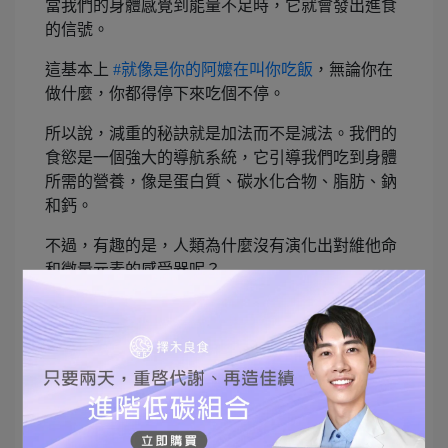
當我們的身體感覺到能量不足時，它就會發出進食
的信號。
這基本上
#就像是你的阿嬤在叫你吃飯
，無論你在
做什麼，你都得停下來吃個不停。
所以說，減重的秘訣就是加法而不是減法。我們的
食慾是一個強大的導航系統，它引導我們吃到身體
所需的營養，像是蛋白質、碳水化合物、脂肪、鈉
和鈣。
不過，有趣的是，人類為什麼沒有演化出對維他命
和微量元素的感受器呢？
我猜這大概是因為我們的祖先沒有維他命店可以
去。
基本上，只要我們吃的是原始食物，不是那些加了
一堆化學添加劑的現代食品，我們自然就能攝取到
足夠的營養。