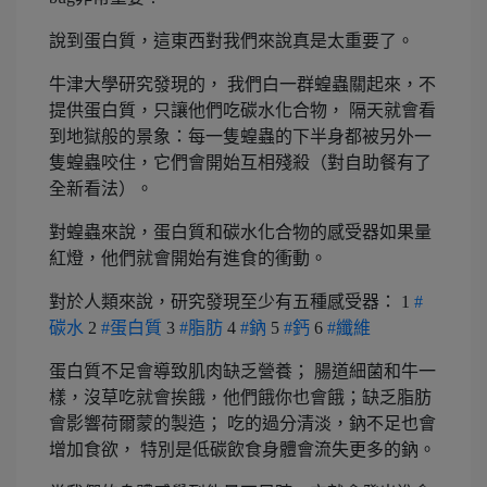
說到蛋白質，這東西對我們來說真是太重要了。
牛津大學研究發現的， 我們白一群蝗蟲關起來，不
提供蛋白質，只讓他們吃碳水化合物， 隔天就會看
到地獄般的景象：每一隻蝗蟲的下半身都被另外一
隻蝗蟲咬住，它們會開始互相殘殺（對自助餐有了
全新看法）。
對蝗蟲來說，蛋白質和碳水化合物的感受器如果量
紅燈，他們就會開始有進食的衝動。
對於人類來說，研究發現至少有五種感受器： 1
#
碳水
2
#蛋白質
3
#脂肪
4
#鈉
5
#鈣
6
#纖維
蛋白質不足會導致肌肉缺乏營養； 腸道細菌和牛一
樣，沒草吃就會挨餓，他們餓你也會餓；缺乏脂肪
會影響荷爾蒙的製造； 吃的過分清淡，鈉不足也會
增加食欲， 特別是低碳飲食身體會流失更多的鈉。