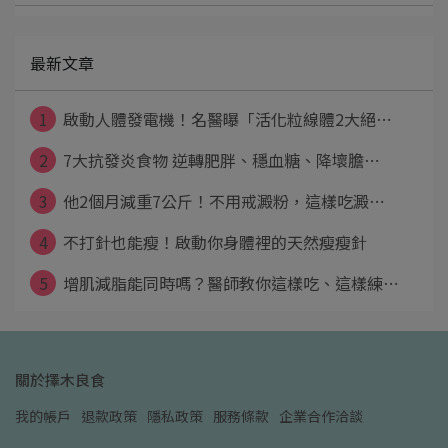
最新文章
1
啟動人體發電機！名醫曝「活化粒線體2大絕⋯
2
7大抗發炎食物 逆轉肥胖、穩血糖、降壞膽⋯
3
他2個月減重7公斤！不用戒澱粉，這樣吃澱⋯
4
不打針也能瘦！啟動你身體裡的天然瘦瘦針
5
增肌減脂能同時嗎？醫師教你這樣吃、這樣練⋯
關於擇木良食
我的帳戶
退款政策
隱私政策
服務條款
企業合作洽談