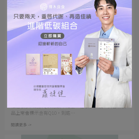
擇木良食 | 2024-02-23
輔酶Q10是什麼? 營養師詳解:Q10的5大功效
及最佳食用時機!
相信很多人對於Q10應該不陌生，在很多食品、美容保養
品上常會標示含有Q10，到底⋯
閱讀更多 ->