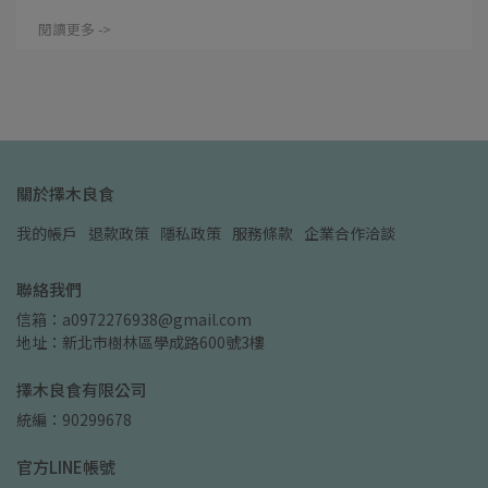
閱讀更多 ->
關於擇木良食
我的帳戶
退款政策
隱私政策
服務條款
企業合作洽談
聯絡我們
信箱：a0972276938@gmail.com
地址：新北市樹林區學成路600號3樓
擇木良食有限公司
統編：90299678
官方LINE帳號