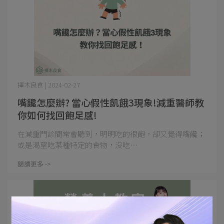
擇木良食 | 2024-02-27
嘴饞怎麼辦? 當心假性飢餓3現象!減重醫師教
你如何找回飽足感!
在減重門診間常會聽到，明明吃的很飽，卻又覺得嘴饞；
或是渴望吃某種特定的食物，沒吃⋯
閱讀更多 ->