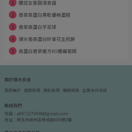
1
體控友善甜湯食譜
2
香草高蛋白果乾優格蛋糕
3
香草高蛋白芋泥球
4
爆米香高蛋白好事花生煎餅
5
高蛋白香草複方XO醬蘿蔔糕
關於擇木良食
我的帳戶
退款政策
隱私政策
服務條款
企業合作洽談
聯絡我們
信箱：a0972276938@gmail.com
地址：新北市樹林區學成路600號3樓