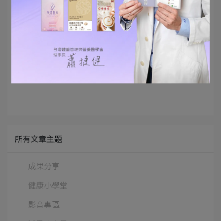
營養師碎碎念:也可以換成
其他口味的代餐
唷～果乾
也能替換成堅果，照自己的喜好來搭配！好吃又健
康~
備註：蛋白粉料理溫度請勿超過120度，避免蛋白質變性。
所有文章主題
成果分享
健康小學堂
影音專區