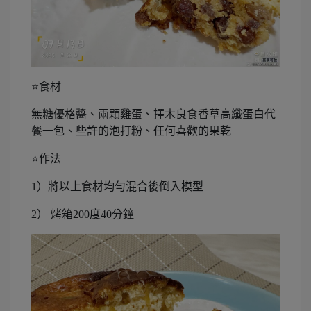
⭐️食材
無糖優格醬、兩顆雞蛋、擇木良食香草高纖蛋白代
餐一包、些許的泡打粉、任何喜歡的果乾
⭐️作法
1）將以上食材均勻混合後倒入模型
2） 烤箱200度40分鐘