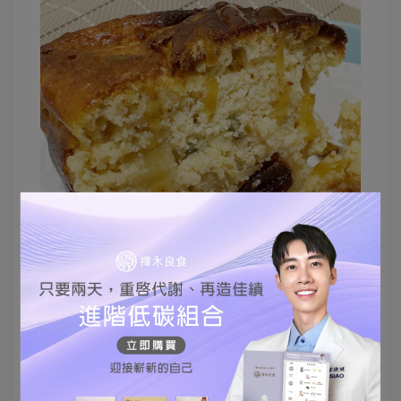
＊食譜來自診所減重學員分享＊