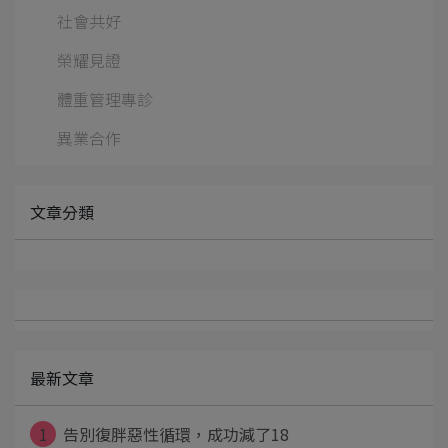
社會共好
榮耀見證
體重管理專診
異業合作
文章分類
最新文章
1
告別復胖惡性循環，成功減了18