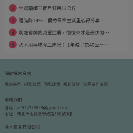
2
金鶯藥師三個月狂甩13公斤
3
體脂降14%！優秀畢業生減重心得分享！
4
炯達醫師的減重逆襲，慢慢來才是最快的～
5
我不用再吃降血壓藥！ 1年減了快40公斤⋯
關於擇木良食
我的帳戶
退款政策
隱私政策
服務條款
企業合作洽談
聯絡我們
信箱：a0972276938@gmail.com
地址：新北市樹林區學成路600號3樓
擇木良食有限公司