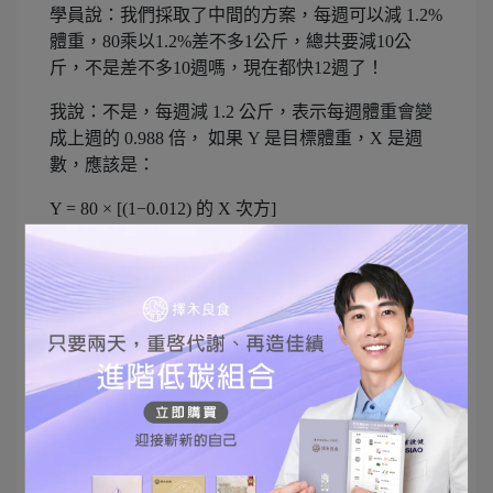
學員說：我們採取了中間的方案，每週可以減 1.2%
體重，80乘以1.2%差不多1公斤，總共要減10公
斤，不是差不多10週嗎，現在都快12週了！
我說：不是，每週減 1.2 公斤，表示每週體重會變
成上週的 0.988 倍， 如果 Y 是目標體重，X 是週
數，應該是：
Y = 80 × [(1−0.012) 的 X 次方]
需要取 log
log(Y/80)
X = ————————
log(0.988)
當Y = 70公斤，X = 11.6週
所以需要11.6 週，很準吧！