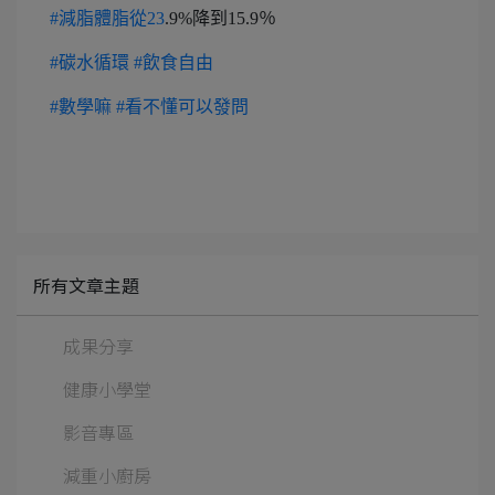
#減脂體脂從23
.9%降到15.9％
#碳水循環
#飲食自由
#數學嘛
#看不懂可以發問
所有文章主題
成果分享
健康小學堂
影音專區
減重小廚房