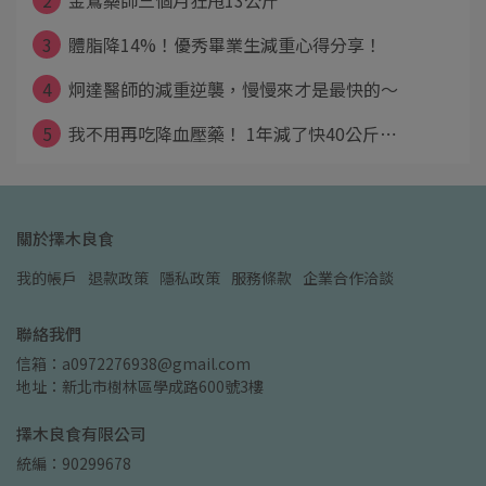
2
金鶯藥師三個月狂甩13公斤
3
體脂降14%！優秀畢業生減重心得分享！
4
炯達醫師的減重逆襲，慢慢來才是最快的～
5
我不用再吃降血壓藥！ 1年減了快40公斤⋯
關於擇木良食
我的帳戶
退款政策
隱私政策
服務條款
企業合作洽談
聯絡我們
信箱：a0972276938@gmail.com
地址：新北市樹林區學成路600號3樓
擇木良食有限公司
統編：90299678