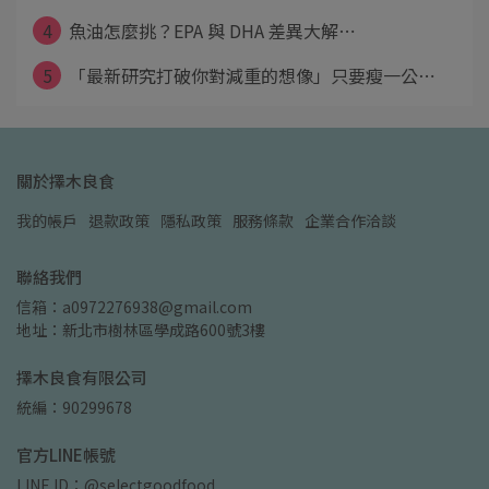
4
魚油怎麼挑？EPA 與 DHA 差異大解⋯
5
「最新研究打破你對減重的想像」只要瘦一公⋯
關於擇木良食
我的帳戶
退款政策
隱私政策
服務條款
企業合作洽談
聯絡我們
信箱：a0972276938@gmail.com
地址：新北市樹林區學成路600號3樓
擇木良食有限公司
統編：90299678
官方LINE帳號
LINE ID：@selectgoodfood