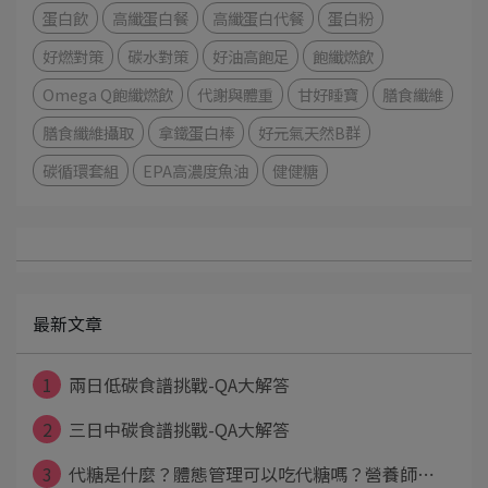
蛋白飲
高纖蛋白餐
高纖蛋白代餐
蛋白粉
好燃對策
碳水對策
好油高飽足
飽纖燃飲
Omega Q飽纖燃飲
代謝與體重
甘好睡寶
膳食纖維
膳食纖維攝取
拿鐵蛋白棒
好元氣天然B群
碳循環套組
EPA高濃度魚油
健健糖
最新文章
1
兩日低碳食譜挑戰-QA大解答
2
三日中碳食譜挑戰-QA大解答
3
代糖是什麼？體態管理可以吃代糖嗎？營養師⋯