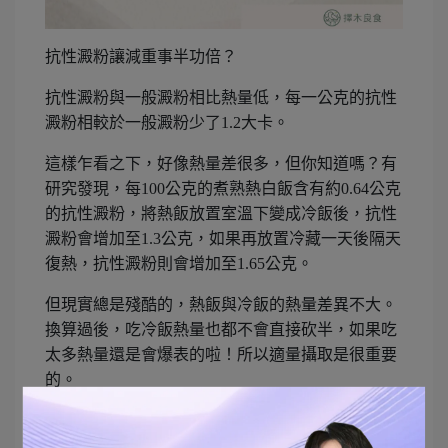
抗性澱粉讓減重事半功倍？
抗性澱粉與一般澱粉相比熱量低，每一公克的抗性
澱粉相較於一般澱粉少了1.2大卡。
這樣乍看之下，好像熱量差很多，但你知道嗎？有
研究發現，每100公克的煮熟熱白飯含有約0.64公克
的抗性澱粉，將熱飯放置室溫下變成冷飯後，抗性
澱粉會增加至1.3公克，如果再放置冷藏一天後隔天
復熱，抗性澱粉則會增加至1.65公克。
但現實總是殘酷的，熱飯與冷飯的熱量差異不大。
換算過後，吃冷飯熱量也都不會直接砍半，如果吃
太多熱量還是會爆表的啦！所以適量攝取是很重要
的。