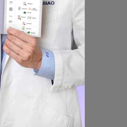
營
含
起