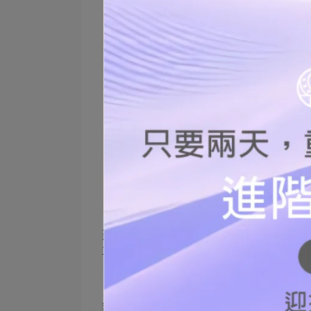
建議以新鮮蔬菜取代火鍋料，既能補充纖
再搭配新鮮蔬菜也是可以～
蔬菜
熱量較低，富含維生素、礦物質，還