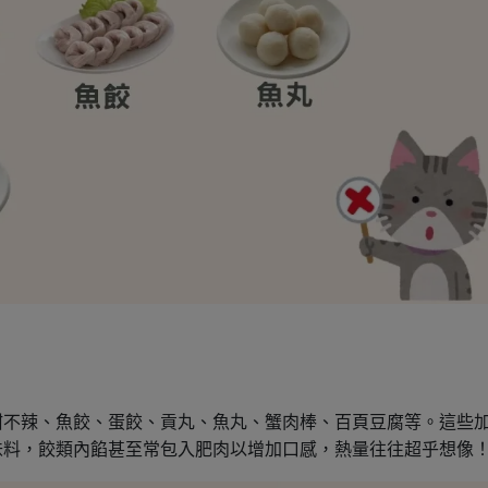
甜不辣、魚餃、蛋餃、貢丸、魚丸、蟹肉棒、百頁豆腐等。這些
味料，餃類內餡甚至常包入肥肉以增加口感，熱量往往超乎想像