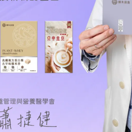
適合煮火鍋。但要留意一下蔬菜建議都不要煮太久，容易變色、
到湯裡。如果吃膩了葉菜類，不妨試試菇類！菇類熱量低、纖維
選擇。不僅能增添口感，還能讓整鍋火鍋更健康又有層次感，吃