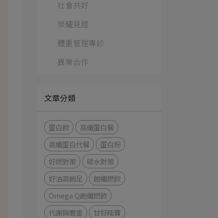
社會共好
榮耀見證
體重管理專診
異業合作
文章分類
蛋白飲
高纖蛋白餐
高纖蛋白代餐
蛋白粉
好燃對策
碳水對策
好油高飽足
飽纖燃飲
Omega Q飽纖燃飲
代謝與體重
甘好睡寶