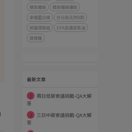
膳食纖維
膳食纖維攝取
拿鐵蛋白棒
好元氣天然B群
碳循環套組
EPA高濃度魚油
健健糖
最新文章
1
兩日低碳食譜挑戰-QA大解
答
2
三日中碳食譜挑戰-QA大解
加
答
！