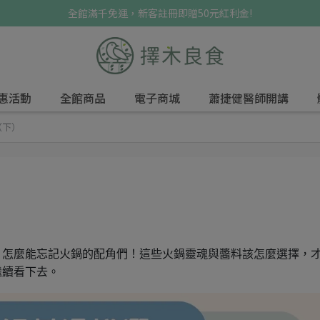
全館滿千免運，新客註冊即贈50元紅利金!
惠活動
全館商品
電子商城
蕭捷健醫師開講
（下）
）
，怎麼能忘記火鍋的配角們！這些火鍋靈魂與醬料該怎麼選擇，
繼續看下去。