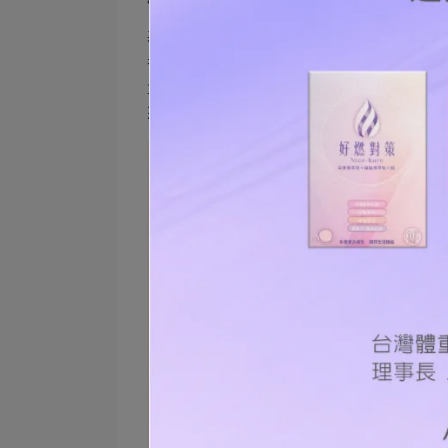
基本上葉菜類、瓜果類、海藻菇類等都很
養素像是維生素B群與維生素C也容易流失
量高，營養價值豐富，是火鍋配料的絕佳
來更滿足！