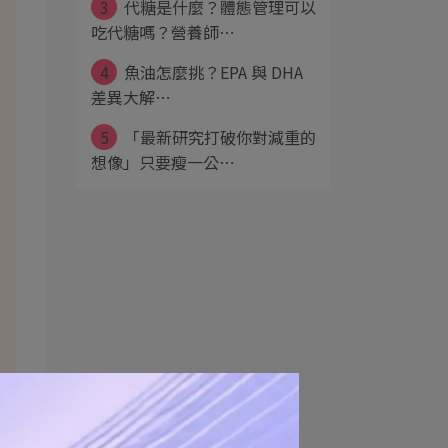
3
代糖是什麼？體態管理可以
吃代糖嗎？營養師⋯
4
魚油怎麼挑？EPA 與 DHA
差異大解⋯
5
「最新研究打破你對減重的
想像」只要瘦一公⋯