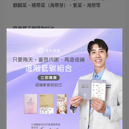
麒麟菜、裙帶菜（海帶芽）、紫菜、海榮等
堅果種子類攝取好油
開心果、腰果、花生、核桃、夏威夷果等，一天份
量大約一湯匙唷！