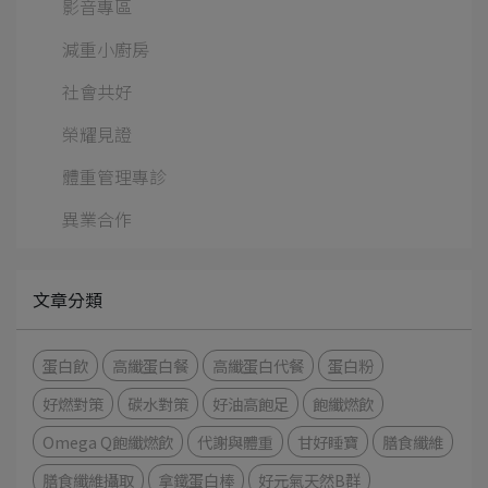
影音專區
減重小廚房
社會共好
榮耀見證
體重管理專診
異業合作
文章分類
蛋白飲
高纖蛋白餐
高纖蛋白代餐
蛋白粉
好燃對策
碳水對策
好油高飽足
飽纖燃飲
Omega Q飽纖燃飲
代謝與體重
甘好睡寶
膳食纖維
膳食纖維攝取
拿鐵蛋白棒
好元氣天然B群