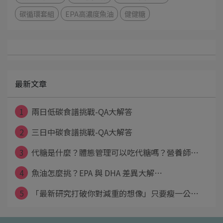
碳循環套組
EPA高濃度魚油
健健糖
最新文章
1
兩日低碳食譜挑戰-QA大解答
2
三日中碳食譜挑戰-QA大解答
3
代糖是什麼？體態管理可以吃代糖嗎？營養師⋯
4
魚油怎麼挑？EPA 與 DHA 差異大解⋯
5
「最新研究打破你對減重的想像」只要瘦一公⋯